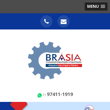
MENU
97411-1919
11