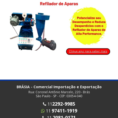
BRÁSIA - Comercial Importação e Exportação
Rua: Coronel Antônio Marcelo, 220 - Brás
São Paulo - SP - CEP: 03054-040
2292-9985
11
97411-1919
11
2081-0171
11