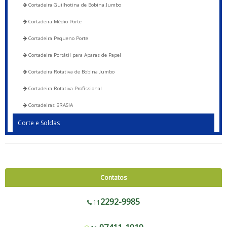
Cortadeira Guilhotina de Bobina Jumbo
Cortadeira Médio Porte
Cortadeira Pequeno Porte
Cortadeira Portátil para Aparas de Papel
Cortadeira Rotativa de Bobina Jumbo
Cortadeira Rotativa Profissional
Cortadeiras BRASIA
Corte e Soldas
Blocadora - 600 a 1200
Blocadora - Pista Dupla - 600 a 1200
Corte e Solda 1000 para Envelope de Segurança, Sacos de Correios e Sacos
Contatos
para E-commerce
Corte e Solda Fundo - 600 a 1200
2292-9985
11
Corte e Solda Fundo - Pista Dupla - 600 a 1200