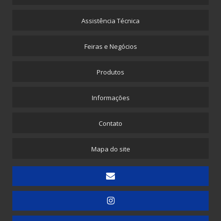
Corte e Soldas para Descartaveis BRASIA
Furador Pneumático
Assistência Técnica
Máquina para Envelope de Papel com Plástico Bolha
Feiras e Negócios
Máquina para Propé Plástico com Elástico
Picotadeira - Corte e Solda para Saquinhos Picotados
Produtos
Picotadeira - Corte e Solda para Saquinhos Picotados para E-commerce
Informações
Picotadeira - Saco Picotado em Rolo
Picotadeira para Sacolinhas Camiseta e Saquinho Fundo Reto
Contato
Embaladora
Mapa do site
Embaladora de Canudinhos - 1 unidade
Embaladora de Canudinhos - Até 200 unidades
Embaladora de Canudinhos Corrugados em Kit Destacável
Embaladora de Copos
Embaladora de Doces