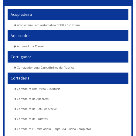
Acopladeira
Acopladeira Semiautomática 1000 / 1200mm
Aquecedor
Aquecedor a Diesel
Corrugador
Corrugador para Canudinhos de Plástico
Cortadeira
Cortadeira com Mesa Elevatória
Cortadeira de Adesivos
Cortadeira de Rótulos Sleeve
Cortadeira de Tubetes
Cortadeira e Embaladora - Papel A4 (Linha Completa)