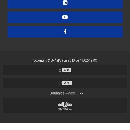
Embaladora de Guardanapos - Automática
Embaladora de Guardanapos - Manual
Embaladora de Guardanapos - Semiautomática
Embaladora de Resma - Grandes Formatos
Embaladora de Resma A4 - Papel Laminado
Embaladora de Resma A4 - Plástico
Copyright © BRÁSIA. (Lei 9610 de 19/02/1998)
Embaladora Envelopadora Stretch
W3C
Embaladora Flow Pack - Grande Porte
Embaladora Flow Pack - Standard
W3C
Embaladora Flow Pack com Alimentação Automática
Embaladora Flow Pack Invertida
Embaladora Flow Pack para Guardanapos
Embaladora Flow Pack para Máscaras com Alças Externas