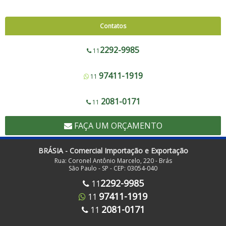
Blocadora - Pista Dupla - 600 a 1200
Corte e Solda 1000 para Envelope de Segurança, Sacos de Correios e Sacos
Contatos
para E-commerce
Corte e Solda Fundo - 600 a 1200
2292-9985
11
Corte e Solda Fundo - Pista Dupla - 600 a 1200
97411-1919
11
Corte e Solda Fundo e Lateral 900
Corte e Solda Fundo Estrela - Pista Dupla
2081-0171
11
Corte e Solda Fundo Estrela - Pista Simples
FAÇA UM ORÇAMENTO
Corte e Solda Lateral 1000
Corte e Solda Lateral 500
BRÁSIA - Comercial Importação e Exportação
Rua: Coronel Antônio Marcelo, 220 - Brás
Corte e Solda para Redinha de Frutas
São Paulo - SP - CEP: 03054-040
Corte e Solda para Sacos com Zip Lock
2292-9985
11
97411-1919
11
Corte e Solda para Sacos de Lixo Hospitalar Hamper com Alça - Em Rolo
Destacável
2081-0171
11
Corte e Solda para Sacos de Lixo Hospitalar Hamper com Alça - Folha a Folha