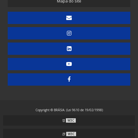
Mapa do site
Embaladora de Canudinhos - 1 unidade
Embaladora de Canudinhos - Até 200 unidades
Embaladora de Canudinhos Corrugados em Kit Destacável
Embaladora de Copos
Embaladora de Doces
Embaladora de Guardanapos - Automática
Embaladora de Guardanapos - Manual
Embaladora de Guardanapos - Semiautomática
Embaladora de Resma - Grandes Formatos
Embaladora de Resma A4 - Papel Laminado
Embaladora de Resma A4 - Plástico
Copyright © BRÁSIA. (Lei 9610 de 19/02/1998)
Embaladora Envelopadora Stretch
W3C
Embaladora Flow Pack - Grande Porte
Embaladora Flow Pack - Standard
W3C