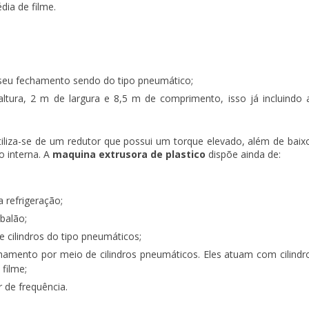
ia de filme.
 seu fechamento sendo do tipo pneumático;
tura, 2 m de largura e 8,5 m de comprimento, isso já incluindo 
iliza-se de um redutor que possui um torque elevado, além de baix
o interna. A
maquina extrusora de plastico
dispõe ainda de:
 refrigeração;
 balão;
 cilindros do tipo pneumáticos;
mento por meio de cilindros pneumáticos. Eles atuam com cilindr
 filme;
r de frequência.