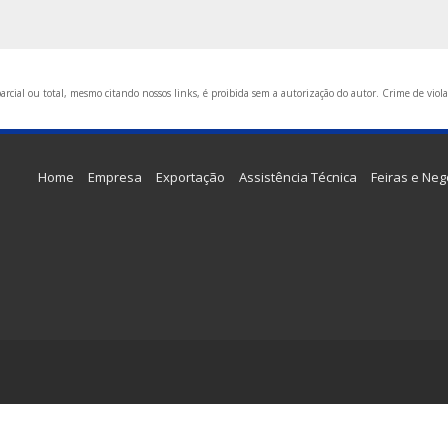
rcial ou total, mesmo citando nossos links, é proibida sem a autorização do autor. Crime de viola
Home
Empresa
Exportação
Assistência Técnica
Feiras e Neg