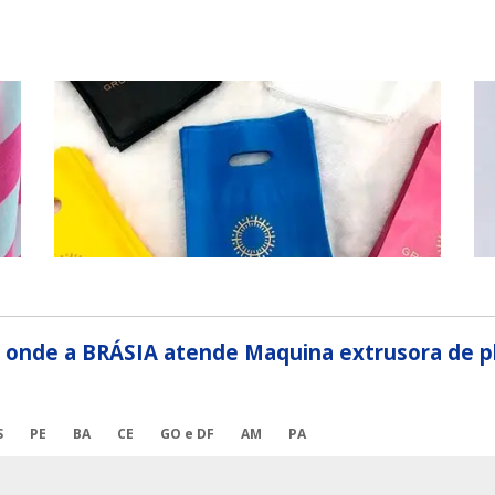
il onde a BRÁSIA atende Maquina extrusora de pl
S
PE
BA
CE
GO e DF
AM
PA