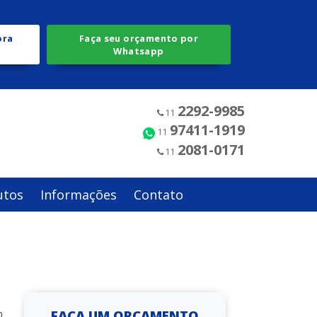
ora
Faça seu orçamento por
Whatsapp
2292-9985
11
97411-1919
11
2081-0171
11
utos
Informações
Contato
FAÇA UM ORÇAMENTO
m