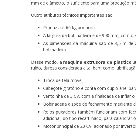
mm de diâmetro, o suficiente para uma produção méd
Outro atributos técnicos importantes são:
Produz até 60 kg por hora;
A largura da bobinadeira é de 900 mm, com o
As dimensões da máquina são de 4,5 m de al
bobinadeira.
Desse modo, a
maquina extrusora de plastico
ut
ruído, dureza considerada alta, bem como lubrificaçã
Troca de tela móvel;
Cabeçote giratório e conta com duplo anel para
Ventoinha de 3 CV, com a finalidade de inflar o
Bobinadeira dispõe de fechamento mediante de
Rolos puxadores também funcionam com fecha
adicional, do tipo recartilhado, para calandrar o
Motor principal de 20 CV, acionado por inverso