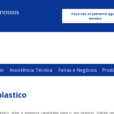
 nossos
Faça seu orçamento ag
mesmo
ão
Assistência Técnica
Feiras e Negócios
Prod
lastico
stico, ache a empresa capacitada para o seu negócio. Solicite u