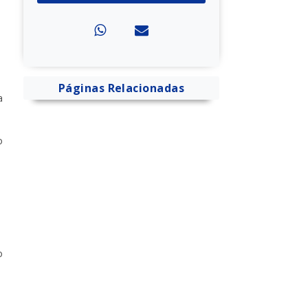
Páginas Relacionadas
a
o
o