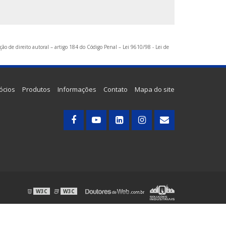
ção de direito autoral – artigo 184 do Código Penal –
Lei 9610/98 - Lei de
ócios
Produtos
Informações
Contato
Mapa do site
W3C
W3C