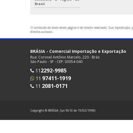
Brasil
O conteúdo do texto desta página é de direito reservado. Sua reprodução, pa
direitos autorais
.
BRÁSIA - Comercial Importação e Exportação
Rua: Coronel Antônio Marcelo, 220 - Brás
São Paulo - SP - CEP: 03054-040
2292-9985
11
97411-1919
11
2081-0171
11
Copyright © BRÁSIA. (Lei 9610 de 19/02/1998)