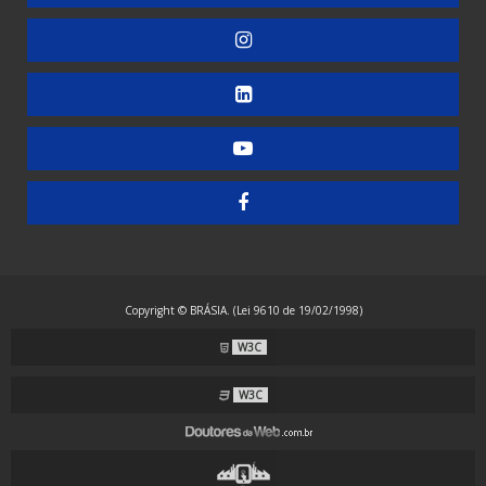
Embaladora de Copos
Embaladora de Doces
Embaladora de Guardanapos - Automática
Embaladora de Guardanapos - Manual
Embaladora de Guardanapos - Semiautomática
Embaladora de Resma - Grandes Formatos
Embaladora de Resma A4 - Papel Laminado
Embaladora de Resma A4 - Plástico
Copyright © BRÁSIA. (Lei 9610 de 19/02/1998)
Embaladora Envelopadora Stretch
W3C
Embaladora Flow Pack - Grande Porte
Embaladora Flow Pack - Standard
W3C
Embaladora Flow Pack com Alimentação Automática
Embaladora Flow Pack Invertida