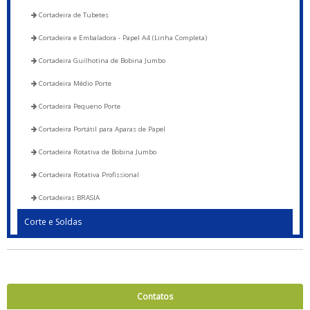
Cortadeira de Tubetes
Cortadeira e Embaladora - Papel A4 (Linha Completa)
Cortadeira Guilhotina de Bobina Jumbo
Cortadeira Médio Porte
Cortadeira Pequeno Porte
Cortadeira Portátil para Aparas de Papel
Cortadeira Rotativa de Bobina Jumbo
Cortadeira Rotativa Profissional
Cortadeiras BRASIA
Corte e Soldas
Blocadora - 600 a 1200
Blocadora - Pista Dupla - 600 a 1200
Corte e Solda 1000 para Envelope de Segurança, Sacos de Correios e Sacos
Contatos
para E-commerce