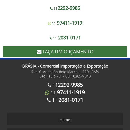
Corte e Solda Fundo - 600 a 1200
2292-9985
11
Corte e Solda Fundo - Pista Dupla - 600 a 1200
97411-1919
11
Corte e Solda Fundo e Lateral 900
Corte e Solda Fundo Estrela - Pista Dupla
2081-0171
11
Corte e Solda Fundo Estrela - Pista Simples
FAÇA UM ORÇAMENTO
Corte e Solda Lateral 1000
Corte e Solda Lateral 500
BRÁSIA - Comercial Importação e Exportação
Rua: Coronel Antônio Marcelo, 220 - Brás
Corte e Solda para Redinha de Frutas
São Paulo - SP - CEP: 03054-040
Corte e Solda para Sacos com Zip Lock
2292-9985
11
97411-1919
11
Corte e Solda para Sacos de Lixo Hospitalar Hamper com Alça - Em Rolo
Destacável
2081-0171
11
Corte e Solda para Sacos de Lixo Hospitalar Hamper com Alça - Folha a Folha
Corte e Solda Plástico Bolha 800
Home
Corte e Solda Trapezoidal