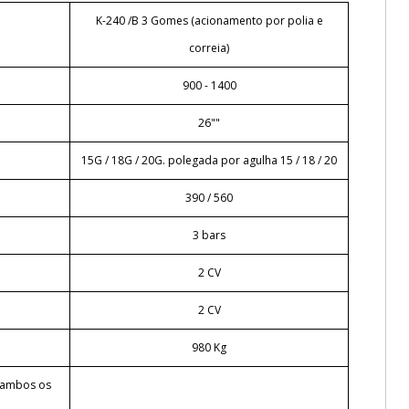
K-240 /B 3 Gomes (acionamento por polia e
correia)
900 - 1400
26""
15G / 18G / 20G. polegada por agulha 15 / 18 / 20
390 / 560
3 bars
2 CV
2 CV
980 Kg
 ambos os