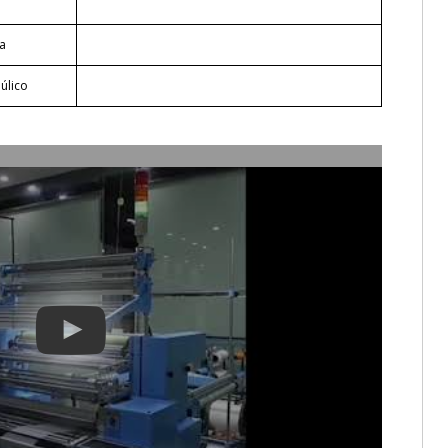
la
úlico