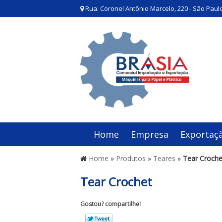
Rua: Coronel Antônio Marcelo, 220 - São Paulo
Home
Empresa
Exportaç
Home
»
Produtos
»
Teares
»
Tear Croche
Tear Crochet
Gostou? compartilhe!