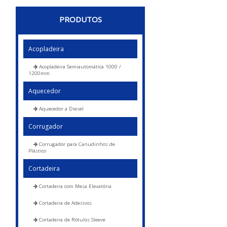
PRODUTOS
Acopladeira
Acopladeira Semiautomática 1000 /
1200mm
Aquecedor
Aquecedor a Diesel
Corrugador
Corrugador para Canudinhos de
Plástico
Cortadeira
Cortadeira com Mesa Elevatória
Cortadeira de Adesivos
Cortadeira de Rótulos Sleeve