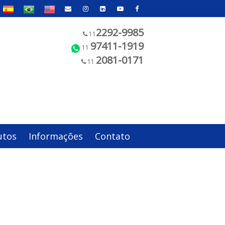
2292-9985
11
97411-1919
11
2081-0171
11
utos
Informações
Contato