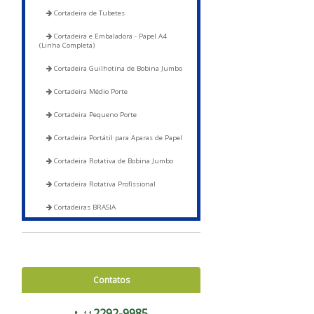
Cortadeira de Tubetes
Cortadeira e Embaladora - Papel A4
(Linha Completa)
Cortadeira Guilhotina de Bobina Jumbo
Cortadeira Médio Porte
Cortadeira Pequeno Porte
Cortadeira Portátil para Aparas de Papel
Cortadeira Rotativa de Bobina Jumbo
Cortadeira Rotativa Profissional
Cortadeiras BRASIA
Corte e Soldas
Blocadora - 600 a 1200
Contatos
Blocadora - Pista Dupla - 600 a 1200
Corte e Solda 1000 para Envelope de
2292-9985
Segurança, Sacos de Correios e Sacos para E-