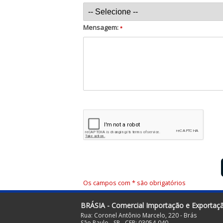
Mensagem:
*
Os campos com * são obrigatórios
BRÁSIA - Comercial Importação e Exportaç
Rua: Coronel Antônio Marcelo, 220 - Brás
São Paulo - SP - CEP: 03054-040