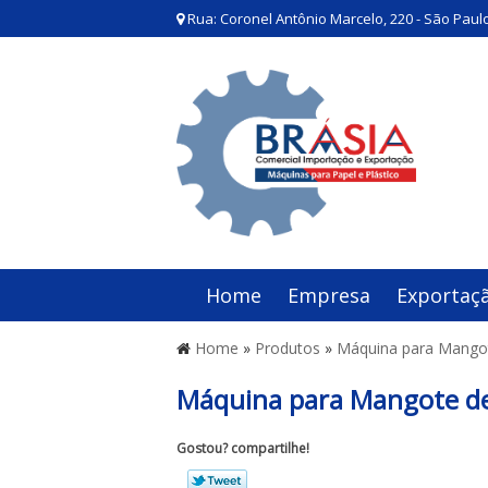
Rua: Coronel Antônio Marcelo, 220 - São Paulo
Home
Empresa
Exportaç
Home
»
Produtos
»
Máquina para Mango
Máquina para Mangote de
Gostou? compartilhe!