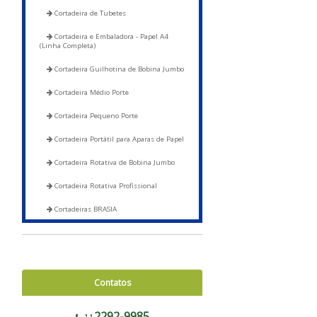
Cortadeira de Tubetes
Cortadeira e Embaladora - Papel A4
(Linha Completa)
Cortadeira Guilhotina de Bobina Jumbo
Cortadeira Médio Porte
Cortadeira Pequeno Porte
Cortadeira Portátil para Aparas de Papel
Cortadeira Rotativa de Bobina Jumbo
Cortadeira Rotativa Profissional
Cortadeiras BRASIA
Corte e Soldas
Blocadora - 600 a 1200
Contatos
Blocadora - Pista Dupla - 600 a 1200
Corte e Solda 1000 para Envelope de
2292-9985
Segurança, Sacos de Correios e Sacos para E-