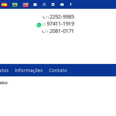
2292-9985
11
97411-1919
11
2081-0171
11
utos
Informações
Contato
stico