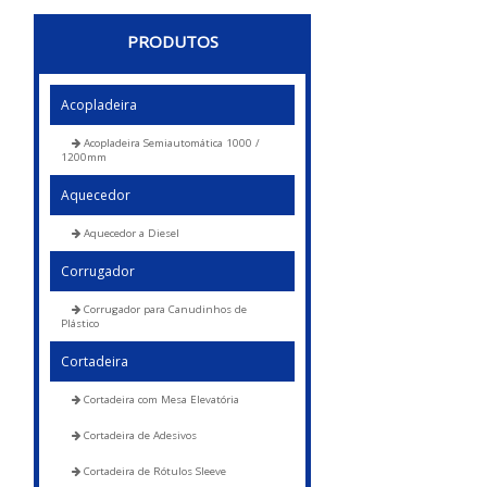
PRODUTOS
Acopladeira
Acopladeira Semiautomática 1000 /
1200mm
Aquecedor
Aquecedor a Diesel
Corrugador
Corrugador para Canudinhos de
Plástico
Cortadeira
Cortadeira com Mesa Elevatória
Cortadeira de Adesivos
Cortadeira de Rótulos Sleeve