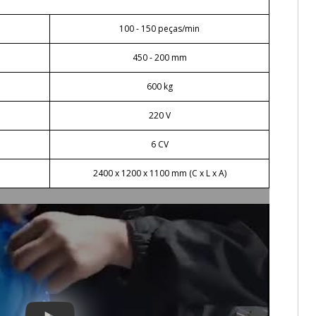
100 - 150 peças/min
450 - 200 mm
600 kg
220 V
6 CV
2400 x 1200 x 1100 mm (C x L x A)