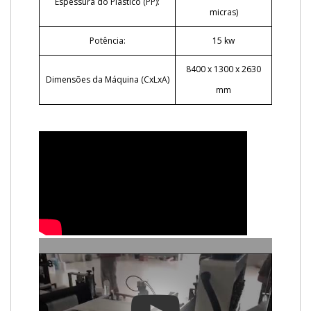
Espessura do Plástico (PP):
micras)
Potência:
15 kw
8400 x 1300 x 2630
Dimensões da Máquina (CxLxA)
mm