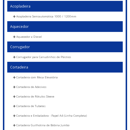
Acopladeira
Acopladeira Semiautomática 1000 / 1200mm
Aquecedor
Aquecedor a Diesel
Corrugador
Corrugador para Canudinhos de Plástico
Cortadeira
Cortadeira com Mesa Elevatória
Cortadeira de Adesivos
Cortadeira de Rótulos Sleeve
Cortadeira de Tubetes
Cortadeira e Embaladora - Papel A4 (Linha Completa)
Cortadeira Guilhotina de Bobina Jumbo