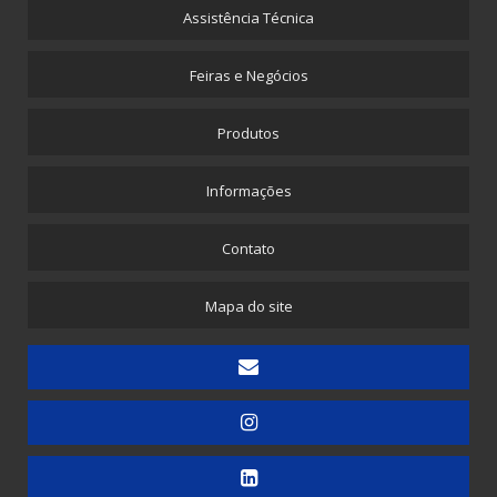
Furador Pneumático
Assistência Técnica
Máquina para Envelope de Papel com Plástico Bolha
Feiras e Negócios
Máquina para Propé Plástico com Elástico
Picotadeira - Corte e Solda para Saquinhos Picotados
Produtos
Picotadeira - Corte e Solda para Saquinhos Picotados para E-commerce
Informações
Picotadeira - Saco Picotado em Rolo
Picotadeira para Sacolinhas Camiseta e Saquinho Fundo Reto
Contato
Embaladora
Mapa do site
Embaladora de Canudinhos - 1 unidade
Embaladora de Canudinhos - Até 200 unidades
Embaladora de Canudinhos Corrugados em Kit Destacável
Embaladora de Copos
Embaladora de Doces
Embaladora de Guardanapos - Automática