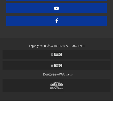
Embaladora de Guardanapos - Manual
Embaladora de Guardanapos - Semiautomática
Embaladora de Resma - Grandes Formatos
Embaladora de Resma A4 - Papel Laminado
Embaladora de Resma A4 - Plástico
Copyright © BRÁSIA. (Lei 9610 de 19/02/1998)
Embaladora Envelopadora Stretch
W3C
Embaladora Flow Pack - Grande Porte
Embaladora Flow Pack - Standard
W3C
Embaladora Flow Pack com Alimentação Automática
Embaladora Flow Pack Invertida
Embaladora Flow Pack para Guardanapos
Embaladora Flow Pack para Máscaras com Alças Externas
Embaladora Flow Pack para Máscaras com Alças Internas