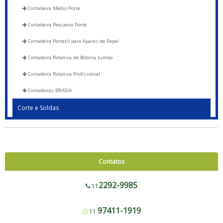
Cortadeira Médio Porte
Cortadeira Pequeno Porte
Cortadeira Portátil para Aparas de Papel
Cortadeira Rotativa de Bobina Jumbo
Cortadeira Rotativa Profissional
Cortadeiras BRASIA
Corte e Soldas
Blocadora - 600 a 1200
Blocadora - Pista Dupla - 600 a 1200
Corte e Solda 1000 para Envelope de Segurança, Sacos de Correios e Sacos
Contatos
para E-commerce
Corte e Solda Fundo - 600 a 1200
2292-9985
11
Corte e Solda Fundo - Pista Dupla - 600 a 1200
97411-1919
11
Corte e Solda Fundo e Lateral 900