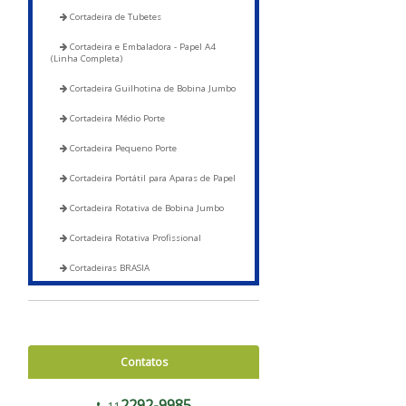
Cortadeira de Tubetes
Cortadeira e Embaladora - Papel A4
(Linha Completa)
Cortadeira Guilhotina de Bobina Jumbo
Cortadeira Médio Porte
Cortadeira Pequeno Porte
Cortadeira Portátil para Aparas de Papel
Cortadeira Rotativa de Bobina Jumbo
Cortadeira Rotativa Profissional
Cortadeiras BRASIA
Corte e Soldas
Blocadora - 600 a 1200
Contatos
Blocadora - Pista Dupla - 600 a 1200
Corte e Solda 1000 para Envelope de
2292-9985
Segurança, Sacos de Correios e Sacos para E-