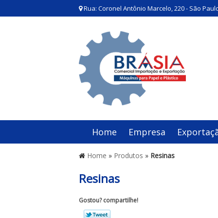
Rua: Coronel Antônio Marcelo, 220 - São Paulo
Home
Empresa
Exportaç
Home
»
Produtos
»
Resinas
Resinas
Gostou? compartilhe!