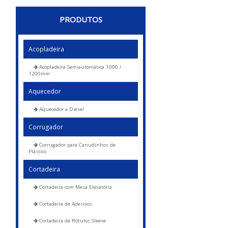
PRODUTOS
Acopladeira
Acopladeira Semiautomática 1000 /
1200mm
Aquecedor
Aquecedor a Diesel
Corrugador
Corrugador para Canudinhos de
Plástico
Cortadeira
Cortadeira com Mesa Elevatória
Cortadeira de Adesivos
Cortadeira de Rótulos Sleeve