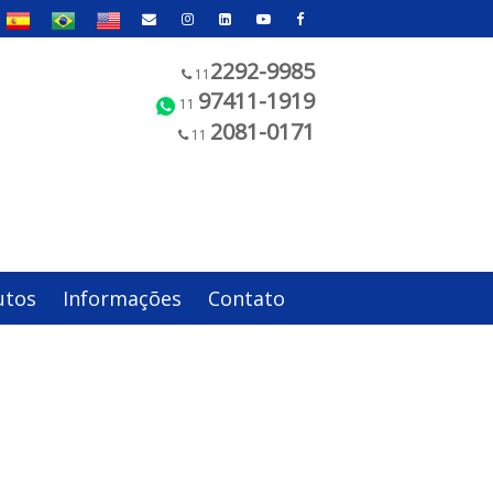
2292-9985
11
97411-1919
11
2081-0171
11
utos
Informações
Contato