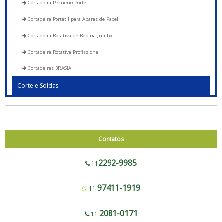
Cortadeira Pequeno Porte
Cortadeira Portátil para Aparas de Papel
Cortadeira Rotativa de Bobina Jumbo
Cortadeira Rotativa Profissional
Cortadeiras BRASIA
Corte e Soldas
Blocadora - 600 a 1200
Blocadora - Pista Dupla - 600 a 1200
Corte e Solda 1000 para Envelope de Segurança, Sacos de Correios e Sacos
Contatos
para E-commerce
Corte e Solda Fundo - 600 a 1200
2292-9985
11
Corte e Solda Fundo - Pista Dupla - 600 a 1200
97411-1919
11
Corte e Solda Fundo e Lateral 900
Corte e Solda Fundo Estrela - Pista Dupla
2081-0171
11