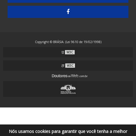
Embaladora de Guardanapos - Semiautomática
Embaladora de Resma - Grandes Formatos
Embaladora de Resma A4 - Papel Laminado
Embaladora de Resma A4 - Plástico
Copyright © BRÁSIA. (Lei 9610 de 19/02/1998)
Embaladora Envelopadora Stretch
W3C
Embaladora Flow Pack - Grande Porte
Embaladora Flow Pack - Standard
W3C
Embaladora Flow Pack com Alimentação Automática
Embaladora Flow Pack Invertida
Embaladora Flow Pack para Guardanapos
Embaladora Flow Pack para Máscaras com Alças Externas
Embaladora Flow Pack para Máscaras com Alças Internas
Embaladora para Arame, Mangueiras e Tubos Corrugados em PVC, PP e
PEAD
Nós usamos cookies para garantir que você tenha a melhor