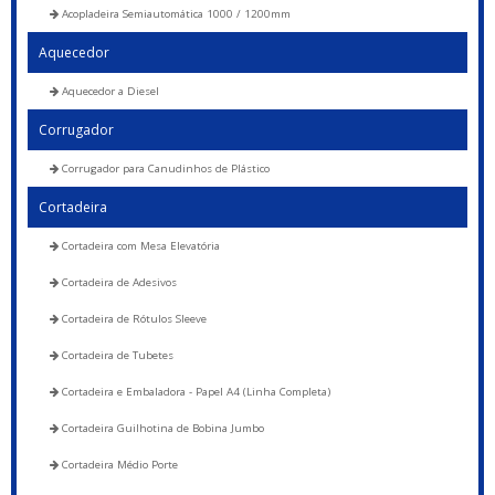
Acopladeira Semiautomática 1000 / 1200mm
Aquecedor
Aquecedor a Diesel
Corrugador
Corrugador para Canudinhos de Plástico
Cortadeira
Cortadeira com Mesa Elevatória
Cortadeira de Adesivos
Cortadeira de Rótulos Sleeve
Cortadeira de Tubetes
Cortadeira e Embaladora - Papel A4 (Linha Completa)
Cortadeira Guilhotina de Bobina Jumbo
Cortadeira Médio Porte