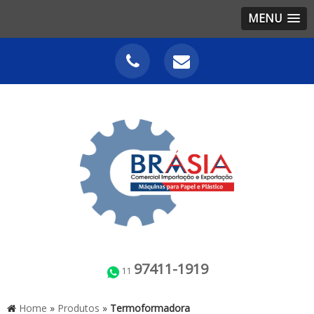
MENU
97411-1919
11
Home
»
Produtos
»
Termoformadora