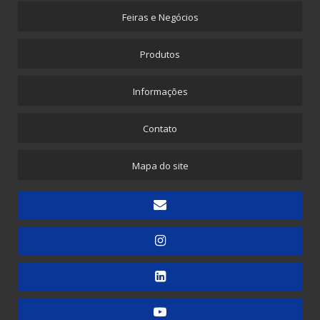
Feiras e Negócios
Máquina para Propé Plástico com Elástico
Picotadeira - Corte e Solda para Saquinhos Picotados
Produtos
Picotadeira - Corte e Solda para Saquinhos Picotados para E-commerce
Informações
Picotadeira - Saco Picotado em Rolo
Picotadeira para Sacolinhas Camiseta e Saquinho Fundo Reto
Contato
Embaladora
Mapa do site
Embaladora de Canudinhos - 1 unidade
Embaladora de Canudinhos - Até 200 unidades
Embaladora de Canudinhos Corrugados em Kit Destacável
Embaladora de Copos
Embaladora de Doces
Embaladora de Guardanapos - Automática
Embaladora de Guardanapos - Manual