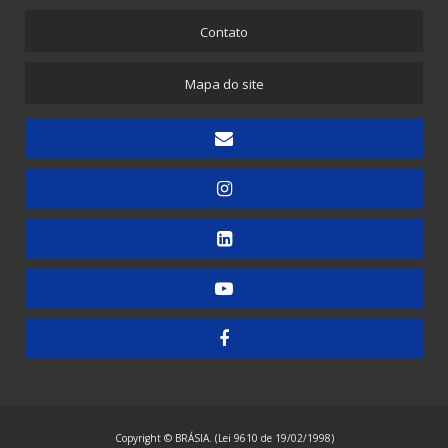
Picotadeira para Sacolinhas Camiseta e Saquinho Fundo Reto
Contato
Embaladora
Mapa do site
Embaladora de Canudinhos - 1 unidade
Embaladora de Canudinhos - Até 200 unidades
Embaladora de Canudinhos Corrugados em Kit Destacável
Embaladora de Copos
Embaladora de Doces
Embaladora de Guardanapos - Automática
Embaladora de Guardanapos - Manual
Embaladora de Guardanapos - Semiautomática
Embaladora de Resma - Grandes Formatos
Embaladora de Resma A4 - Papel Laminado
Embaladora de Resma A4 - Plástico
Copyright © BRÁSIA. (Lei 9610 de 19/02/1998)
Embaladora Envelopadora Stretch