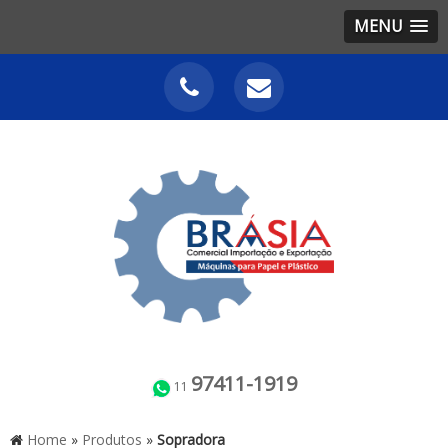
MENU
97411-1919
11
Home
»
Produtos
»
Sopradora