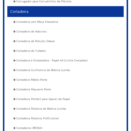
Corrugador para Canudinhos de Plástico
Cortadeira
Cortadeira com Mesa Elevatória
Cortadeira de Adesivos
Cortadeira de Rótulos Sleeve
Cortadeira de Tubetes
Cortadeira e Embaladora - Papel A4 (Linha Completa)
Cortadeira Guilhotina de Bobina Jumbo
Cortadeira Médio Porte
Cortadeira Pequeno Porte
Cortadeira Portátil para Aparas de Papel
Cortadeira Rotativa de Bobina Jumbo
Cortadeira Rotativa Profissional
Cortadeiras BRASIA