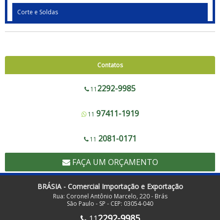
Corte e Soldas
Blocadora - 600 a 1200
Blocadora - Pista Dupla - 600 a 1200
Corte e Solda 1000 para Envelope de Segurança, Sacos de Correios e Sacos
Contatos
para E-commerce
Corte e Solda Fundo - 600 a 1200
2292-9985
11
Corte e Solda Fundo - Pista Dupla - 600 a 1200
97411-1919
11
Corte e Solda Fundo e Lateral 900
Corte e Solda Fundo Estrela - Pista Dupla
2081-0171
11
Corte e Solda Fundo Estrela - Pista Simples
FAÇA UM ORÇAMENTO
Corte e Solda Lateral 1000
Corte e Solda Lateral 500
BRÁSIA - Comercial Importação e Exportação
Rua: Coronel Antônio Marcelo, 220 - Brás
Corte e Solda para Redinha de Frutas
São Paulo - SP - CEP: 03054-040
Corte e Solda para Sacos com Zip Lock
2292-9985
11