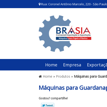
Rua: Coronel Antônio Marcelo, 220 - São Paulo
Home
Empresa
Exportaç
Home
»
Produtos
»
Máquinas para Guar
Máquinas para Guardana
Gostou? compartilhe!