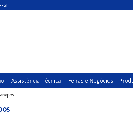
 - SP
ão
Assistência Técnica
Feiras e Negócios
Prod
danapos
pos