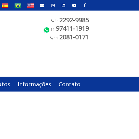
2292-9985
11
97411-1919
11
2081-0171
11
utos
Informações
Contato