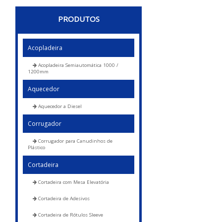
PRODUTOS
Acopladeira
Acopladeira Semiautomática 1000 /
1200mm
Aquecedor
Aquecedor a Diesel
Corrugador
Corrugador para Canudinhos de
Plástico
Cortadeira
Cortadeira com Mesa Elevatória
Cortadeira de Adesivos
Cortadeira de Rótulos Sleeve