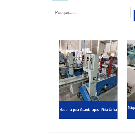
Máqu
Máquina para Guardanapos - Pista Única