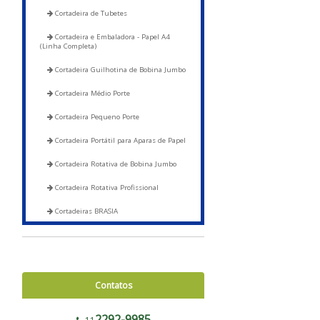
Cortadeira de Tubetes
Cortadeira e Embaladora - Papel A4
(Linha Completa)
Cortadeira Guilhotina de Bobina Jumbo
Cortadeira Médio Porte
Cortadeira Pequeno Porte
Cortadeira Portátil para Aparas de Papel
Cortadeira Rotativa de Bobina Jumbo
Cortadeira Rotativa Profissional
Cortadeiras BRASIA
Corte e Soldas
Blocadora - 600 a 1200
Contatos
Blocadora - Pista Dupla - 600 a 1200
Corte e Solda 1000 para Envelope de
2292-9985
Segurança, Sacos de Correios e Sacos para E-