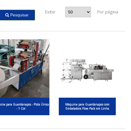
Exibir
Por página
Pesquisar
ina para Guardanapos - Pista Única
Máquina para Guardanapos com
- 1 Cor
Embaladora Flow Pack em Linha