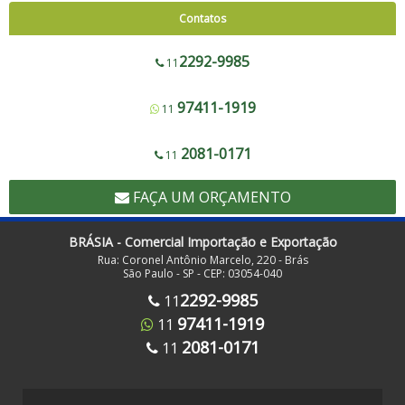
Corte e Solda 1000 para Envelope de Segurança, Sacos de Correios e Sacos
Contatos
para E-commerce
Corte e Solda Fundo - 600 a 1200
2292-9985
11
Corte e Solda Fundo - Pista Dupla - 600 a 1200
97411-1919
11
Corte e Solda Fundo e Lateral 900
Corte e Solda Fundo Estrela - Pista Dupla
2081-0171
11
Corte e Solda Fundo Estrela - Pista Simples
FAÇA UM ORÇAMENTO
Corte e Solda Lateral 1000
Corte e Solda Lateral 500
BRÁSIA - Comercial Importação e Exportação
Rua: Coronel Antônio Marcelo, 220 - Brás
Corte e Solda para Redinha de Frutas
São Paulo - SP - CEP: 03054-040
Corte e Solda para Sacos com Zip Lock
2292-9985
11
97411-1919
11
Corte e Solda para Sacos de Lixo Hospitalar Hamper com Alça - Em Rolo
Destacável
2081-0171
11
Corte e Solda para Sacos de Lixo Hospitalar Hamper com Alça - Folha a Folha
Corte e Solda Plástico Bolha 800