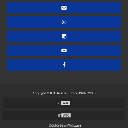
Embaladora de Canudinhos - Até 200 unidades
Embaladora de Canudinhos Corrugados em Kit Destacável
Embaladora de Copos
Embaladora de Doces
Embaladora de Guardanapos - Automática
Embaladora de Guardanapos - Manual
Embaladora de Guardanapos - Semiautomática
Embaladora de Resma - Grandes Formatos
Embaladora de Resma A4 - Papel Laminado
Embaladora de Resma A4 - Plástico
Copyright © BRÁSIA. (Lei 9610 de 19/02/1998)
Embaladora Envelopadora Stretch
W3C
Embaladora Flow Pack - Grande Porte
Embaladora Flow Pack - Standard
W3C
Embaladora Flow Pack com Alimentação Automática