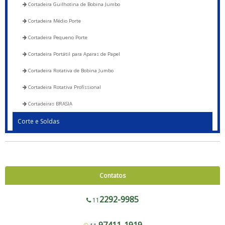
Cortadeira Guilhotina de Bobina Jumbo
Cortadeira Médio Porte
Cortadeira Pequeno Porte
Cortadeira Portátil para Aparas de Papel
Cortadeira Rotativa de Bobina Jumbo
Cortadeira Rotativa Profissional
Cortadeiras BRASIA
Corte e Soldas
Blocadora - 600 a 1200
Blocadora - Pista Dupla - 600 a 1200
Corte e Solda 1000 para Envelope de Segurança, Sacos de Correios e Sacos
Contatos
para E-commerce
Corte e Solda Fundo - 600 a 1200
2292-9985
11
Corte e Solda Fundo - Pista Dupla - 600 a 1200
97411-1919