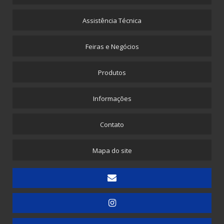
Corte e Soldas para Descartaveis BRASIA
Furador Pneumático
Assistência Técnica
Máquina para Envelope de Papel com Plástico Bolha
Feiras e Negócios
Máquina para Propé Plástico com Elástico
Picotadeira - Corte e Solda para Saquinhos Picotados
Produtos
Picotadeira - Corte e Solda para Saquinhos Picotados para E-commerce
Informações
Picotadeira - Saco Picotado em Rolo
Picotadeira para Sacolinhas Camiseta e Saquinho Fundo Reto
Contato
Embaladora
Mapa do site
Embaladora de Canudinhos - 1 unidade
Embaladora de Canudinhos - Até 200 unidades
Embaladora de Canudinhos Corrugados em Kit Destacável
Embaladora de Copos
Embaladora de Doces