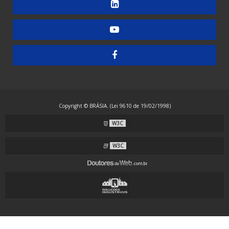
Embaladora de Guardanapos - Automática
Embaladora de Guardanapos - Manual
Embaladora de Guardanapos - Semiautomática
Embaladora de Resma - Grandes Formatos
Embaladora de Resma A4 - Papel Laminado
Embaladora de Resma A4 - Plástico
Copyright © BRÁSIA. (Lei 9610 de 19/02/1998)
Embaladora Envelopadora Stretch
W3C
Embaladora Flow Pack - Grande Porte
Embaladora Flow Pack - Standard
W3C
Embaladora Flow Pack com Alimentação Automática
Embaladora Flow Pack Invertida
Embaladora Flow Pack para Guardanapos
Embaladora Flow Pack para Máscaras com Alças Externas
Embaladora Flow Pack para Máscaras com Alças Internas