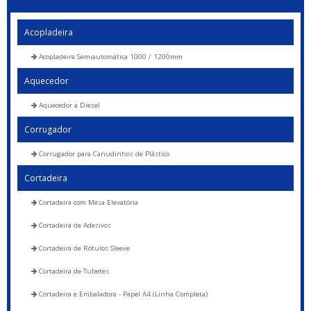
Acopladeira
Acopladeira Semiautomática 1000 / 1200mm
Aquecedor
Aquecedor a Diesel
Corrugador
Corrugador para Canudinhos de Plástico
Cortadeira
Cortadeira com Mesa Elevatória
Cortadeira de Adesivos
Cortadeira de Rótulos Sleeve
Cortadeira de Tubetes
Cortadeira e Embaladora - Papel A4 (Linha Completa)