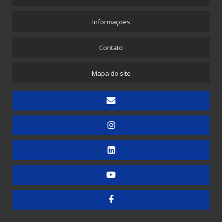
Picotadeira - Corte e Solda para Saquinhos Picotados para E-commerce
Informações
Picotadeira - Saco Picotado em Rolo
Picotadeira para Sacolinhas Camiseta e Saquinho Fundo Reto
Contato
Embaladora
Mapa do site
Embaladora de Canudinhos - 1 unidade
Embaladora de Canudinhos - Até 200 unidades
Embaladora de Canudinhos Corrugados em Kit Destacável
Embaladora de Copos
Embaladora de Doces
Embaladora de Guardanapos - Automática
Embaladora de Guardanapos - Manual
Embaladora de Guardanapos - Semiautomática
Embaladora de Resma - Grandes Formatos
Embaladora de Resma A4 - Papel Laminado