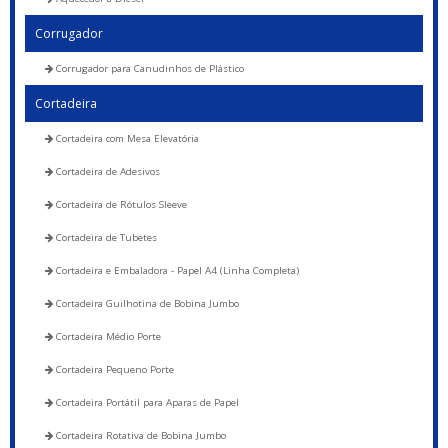
Corrugador
Corrugador para Canudinhos de Plástico
Cortadeira
Cortadeira com Mesa Elevatória
Cortadeira de Adesivos
Cortadeira de Rótulos Sleeve
Cortadeira de Tubetes
Cortadeira e Embaladora - Papel A4 (Linha Completa)
Cortadeira Guilhotina de Bobina Jumbo
Cortadeira Médio Porte
Cortadeira Pequeno Porte
Cortadeira Portátil para Aparas de Papel
Cortadeira Rotativa de Bobina Jumbo