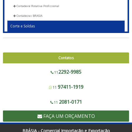
Cortadeira Rotativa Profissional
Cortadeiras BRASIA
Corte e Soldas
Blocadora - 600 a 1200
Blocadora - Pista Dupla - 600 a 1200
Corte e Solda 1000 para Envelope de Segurança, Sacos de Correios e Sacos
Contatos
para E-commerce
Corte e Solda Fundo - 600 a 1200
2292-9985
11
Corte e Solda Fundo - Pista Dupla - 600 a 1200
97411-1919
11
Corte e Solda Fundo e Lateral 900
Corte e Solda Fundo Estrela - Pista Dupla
2081-0171
11
Corte e Solda Fundo Estrela - Pista Simples
FAÇA UM ORÇAMENTO
Corte e Solda Lateral 1000
Corte e Solda Lateral 500
BRÁSIA - Comercial Importação e Exportação