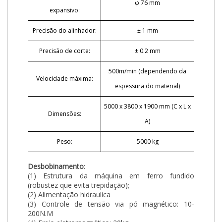
φ 76 mm
expansivo:
Precisão do alinhador:
± 1 mm
Precisão de corte:
± 0.2 mm
500m/min (dependendo da
Velocidade máxima:
espessura do material)
5000 x 3800 x 1900 mm (C x L x
Dimensões:
A)
Peso:
5000 kg
Desbobinamento
:
(1) Estrutura da máquina em ferro fundido
(robustez que evita trepidação);
(2) Alimentação hidraulica
(3) Controle de tensão via pó magnético: 10-
200N.M