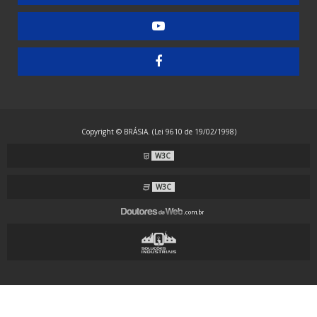
Embaladora de Guardanapos - Manual
Embaladora de Guardanapos - Semiautomática
Embaladora de Resma - Grandes Formatos
Embaladora de Resma A4 - Papel Laminado
Embaladora de Resma A4 - Plástico
Copyright © BRÁSIA. (Lei 9610 de 19/02/1998)
Embaladora Envelopadora Stretch
W3C
Embaladora Flow Pack - Grande Porte
Embaladora Flow Pack - Standard
W3C
Embaladora Flow Pack com Alimentação Automática
Embaladora Flow Pack Invertida
Embaladora Flow Pack para Guardanapos
Embaladora Flow Pack para Máscaras com Alças Externas
Embaladora Flow Pack para Máscaras com Alças Internas