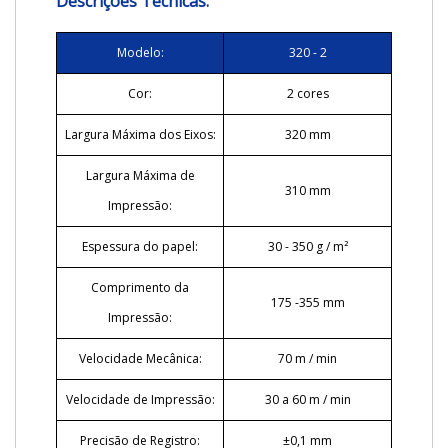
Descrições Técnicas:
Modelo:
320 - 2
Cor:
2 cores
Largura Máxima dos Eixos:
320 mm
Largura Máxima de
310 mm
Impressão:
Espessura do papel:
30 - 350 g / m²
Comprimento da
175 -355 mm
Impressão:
Velocidade Mecânica:
70 m / min
Velocidade de Impressão:
30 a 60 m / min
Precisão de Registro:
±0,1 mm