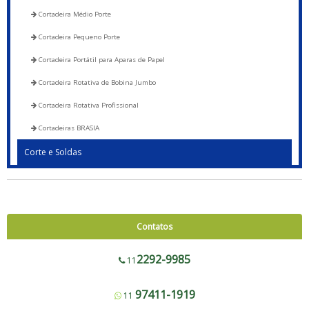
Cortadeira Médio Porte
Cortadeira Pequeno Porte
Cortadeira Portátil para Aparas de Papel
Cortadeira Rotativa de Bobina Jumbo
Cortadeira Rotativa Profissional
Cortadeiras BRASIA
Corte e Soldas
Blocadora - 600 a 1200
Blocadora - Pista Dupla - 600 a 1200
Corte e Solda 1000 para Envelope de Segurança, Sacos de Correios e Sacos
Contatos
para E-commerce
Corte e Solda Fundo - 600 a 1200
2292-9985
11
Corte e Solda Fundo - Pista Dupla - 600 a 1200
97411-1919
11
Corte e Solda Fundo e Lateral 900