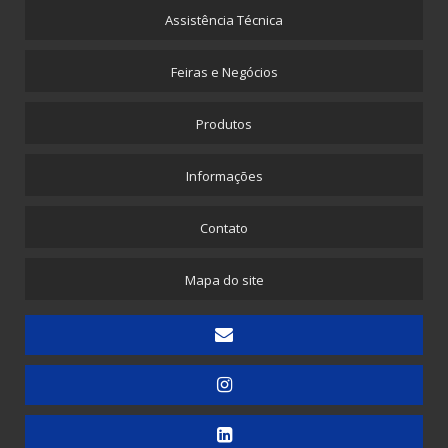
Furador Pneumático
Assistência Técnica
Máquina para Envelope de Papel com Plástico Bolha
Feiras e Negócios
Máquina para Propé Plástico com Elástico
Picotadeira - Corte e Solda para Saquinhos Picotados
Produtos
Picotadeira - Corte e Solda para Saquinhos Picotados para E-commerce
Informações
Picotadeira - Saco Picotado em Rolo
Picotadeira para Sacolinhas Camiseta e Saquinho Fundo Reto
Contato
Embaladora
Mapa do site
Embaladora de Canudinhos - 1 unidade
Embaladora de Canudinhos - Até 200 unidades
Embaladora de Canudinhos Corrugados em Kit Destacável
Embaladora de Copos
Embaladora de Doces
Embaladora de Guardanapos - Automática