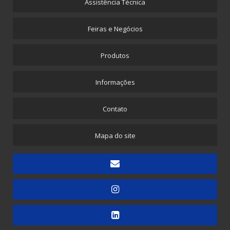
Assistência Técnica
Máquina para Envelope de Papel com Plástico Bolha
Feiras e Negócios
Máquina para Propé Plástico com Elástico
Picotadeira - Corte e Solda para Saquinhos Picotados
Produtos
Picotadeira - Corte e Solda para Saquinhos Picotados para E-commerce
Informações
Picotadeira - Saco Picotado em Rolo
Picotadeira para Sacolinhas Camiseta e Saquinho Fundo Reto
Contato
Embaladora
Mapa do site
Embaladora de Canudinhos - 1 unidade
Embaladora de Canudinhos - Até 200 unidades
Embaladora de Canudinhos Corrugados em Kit Destacável
Embaladora de Copos
Embaladora de Doces
Embaladora de Guardanapos - Automática