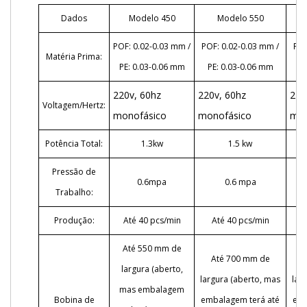
Dados
Modelo 450
Modelo 550
POF: 0.02-0.03 mm /
POF: 0.02-0.03 mm /
POF
Matéria Prima:
PE: 0.03-0.06 mm
PE: 0.03-0.06 mm
P
220v, 60hz
220v, 60hz
220
Voltagem/Hertz:
monofásico
monofásico
mon
Potência Total:
1.3kw
1.5 kw
Pressão de
0.6mpa
0.6 mpa
Trabalho:
Produção:
Até 40 pcs/min
Até 40 pcs/min
Até 550 mm de
Até 700 mm de
largura (aberto,
largura (aberto, mas
lar
mas embalagem
Bobina de
embalagem terá até
emb