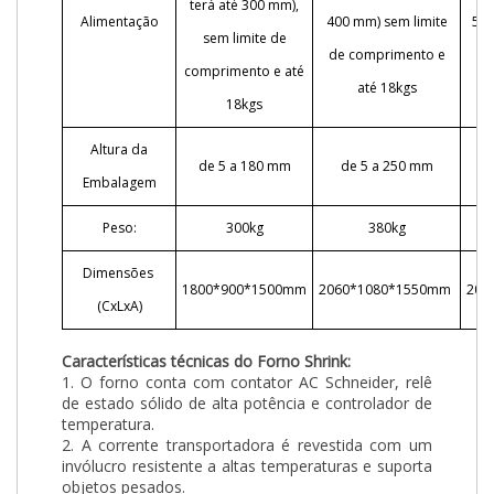
terá até 300 mm),
Alimentação
400 mm) sem limite
500
sem limite de
de comprimento e
de
comprimento e até
até 18kgs
18kgs
Altura da
de 5 a 180 mm
de 5 a 250 mm
Embalagem
Peso:
300kg
380kg
Dimensões
1800*900*1500mm
2060*1080*1550mm
206
(CxLxA)
Características técnicas do Forno Shrink:
1. O forno conta com contator AC Schneider, relê
de estado sólido de alta potência e controlador de
temperatura.
2. A corrente transportadora é revestida com um
invólucro resistente a altas temperaturas e suporta
objetos pesados.