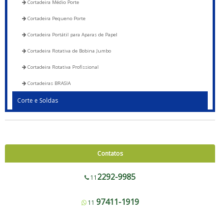
Cortadeira Médio Porte
Cortadeira Pequeno Porte
Cortadeira Portátil para Aparas de Papel
Cortadeira Rotativa de Bobina Jumbo
Cortadeira Rotativa Profissional
Cortadeiras BRASIA
Corte e Soldas
Blocadora - 600 a 1200
Blocadora - Pista Dupla - 600 a 1200
Corte e Solda 1000 para Envelope de Segurança, Sacos de Correios e Sacos
Contatos
para E-commerce
Corte e Solda Fundo - 600 a 1200
2292-9985
11
Corte e Solda Fundo - Pista Dupla - 600 a 1200
97411-1919
11
Corte e Solda Fundo e Lateral 900