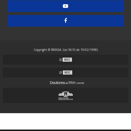
Embaladora de Guardanapos - Manual
Embaladora de Guardanapos - Semiautomática
Embaladora de Resma - Grandes Formatos
Embaladora de Resma A4 - Papel Laminado
Embaladora de Resma A4 - Plástico
Copyright © BRÁSIA. (Lei 9610 de 19/02/1998)
Embaladora Envelopadora Stretch
W3C
Embaladora Flow Pack - Grande Porte
Embaladora Flow Pack - Standard
W3C
Embaladora Flow Pack com Alimentação Automática
Embaladora Flow Pack Invertida
Embaladora Flow Pack para Guardanapos
Embaladora Flow Pack para Máscaras com Alças Externas
Embaladora Flow Pack para Máscaras com Alças Internas
Embaladora para Arame, Mangueiras e Tubos Corrugados em PVC, PP e