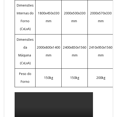
Dimensões
Internas do
1800x450x330
2000x500x330
2000x570x330
Forno
mm
mm
mm
(CxLxA)
Dimensões
da
2000x800x1400
2400x850x1560
2410x950x1560
2
Máquina
mm
mm
mm
(CxLxA)
Peso do
150kg
150kg
200kg
Forno