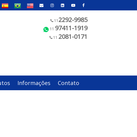
2292-9985
11
97411-1919
11
2081-0171
11
utos
Informações
Contato