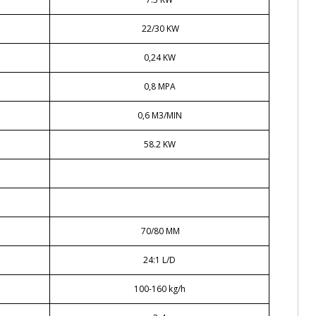
22/30 KW
0,24 KW
0,8 MPA
0,6 M3/MIN
58.2 KW
70/80 MM
24:1 L/D
100-160 kg/h