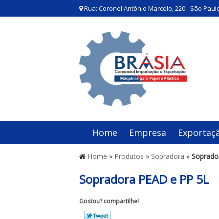
Rua: Coronel Antônio Marcelo, 220 - São Paulo
Home
Empresa
Exportaç
Home
»
Produtos
»
Sopradora
»
Soprado
Sopradora PEAD e PP 5L
Gostou? compartilhe!