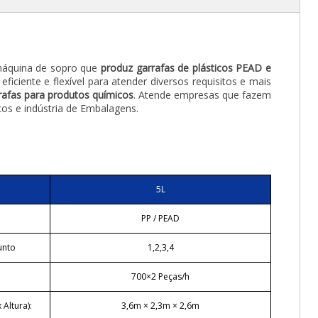
áquina de sopro que
produz garrafas de plásticos PEAD e
 eficiente e flexível para atender diversos requisitos e mais
rafas para produtos químicos
. Atende empresas que fazem
icos e indústria de Embalagens.
5L
PP / PEAD
unto
1,2,3,4
700×2 Peças/h
Altura):
3,6m × 2,3m × 2,6m