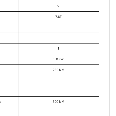
5L
7.8T
3
5.8 KW
230 MM
:
300 MM