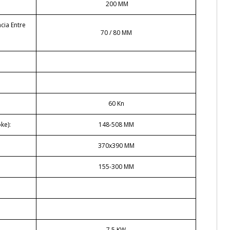
200 MM
cia Entre
70 / 80 MM
60 Kn
ke):
148-508 MM
:
370x390 MM
155-300 MM
7.5 KW