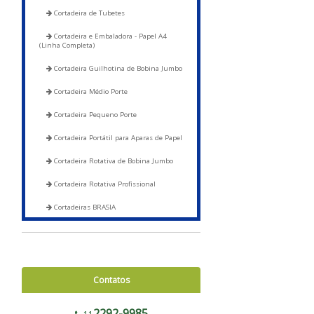
Cortadeira de Tubetes
Cortadeira e Embaladora - Papel A4
(Linha Completa)
Cortadeira Guilhotina de Bobina Jumbo
Cortadeira Médio Porte
Cortadeira Pequeno Porte
Cortadeira Portátil para Aparas de Papel
Cortadeira Rotativa de Bobina Jumbo
Cortadeira Rotativa Profissional
Cortadeiras BRASIA
Corte e Soldas
Blocadora - 600 a 1200
Contatos
Blocadora - Pista Dupla - 600 a 1200
Corte e Solda 1000 para Envelope de
2292-9985
Segurança, Sacos de Correios e Sacos para E-