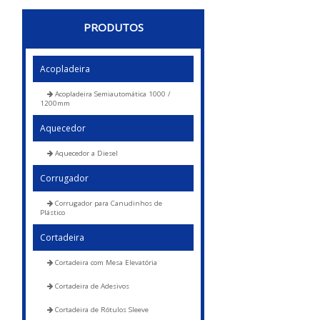
PRODUTOS
Acopladeira
Acopladeira Semiautomática 1000 /
1200mm
Aquecedor
Aquecedor a Diesel
Corrugador
Corrugador para Canudinhos de
Plástico
Cortadeira
Cortadeira com Mesa Elevatória
Cortadeira de Adesivos
Cortadeira de Rótulos Sleeve