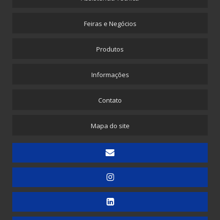
Máquina para Envelope de Papel com Plástico Bolha
Feiras e Negócios
Máquina para Propé Plástico com Elástico
Picotadeira - Corte e Solda para Saquinhos Picotados
Produtos
Picotadeira - Corte e Solda para Saquinhos Picotados para E-commerce
Informações
Picotadeira - Saco Picotado em Rolo
Picotadeira para Sacolinhas Camiseta e Saquinho Fundo Reto
Contato
Embaladora
Mapa do site
Embaladora de Canudinhos - 1 unidade
Embaladora de Canudinhos - Até 200 unidades
Embaladora de Canudinhos Corrugados em Kit Destacável
Embaladora de Copos
Embaladora de Doces
Embaladora de Guardanapos - Automática