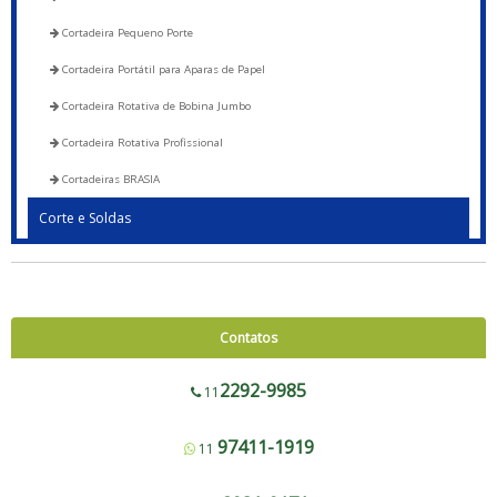
Cortadeira Pequeno Porte
Cortadeira Portátil para Aparas de Papel
Cortadeira Rotativa de Bobina Jumbo
Cortadeira Rotativa Profissional
Cortadeiras BRASIA
Corte e Soldas
Blocadora - 600 a 1200
Blocadora - Pista Dupla - 600 a 1200
Corte e Solda 1000 para Envelope de Segurança, Sacos de Correios e Sacos
Contatos
para E-commerce
Corte e Solda Fundo - 600 a 1200
2292-9985
11
Corte e Solda Fundo - Pista Dupla - 600 a 1200
97411-1919
11
Corte e Solda Fundo e Lateral 900
Corte e Solda Fundo Estrela - Pista Dupla