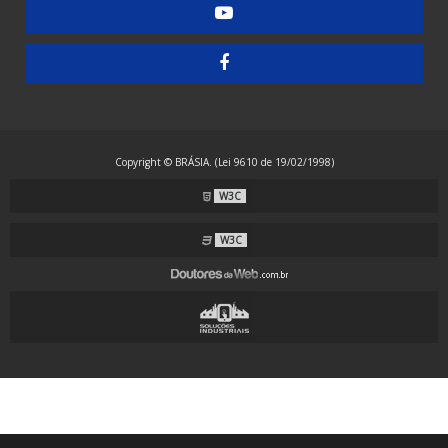
Embaladora de Guardanapos - Manual
Embaladora de Guardanapos - Semiautomática
Embaladora de Resma - Grandes Formatos
Embaladora de Resma A4 - Papel Laminado
Embaladora de Resma A4 - Plástico
Copyright © BRÁSIA. (Lei 9610 de 19/02/1998)
Embaladora Envelopadora Stretch
W3C
Embaladora Flow Pack - Grande Porte
Embaladora Flow Pack - Standard
W3C
Embaladora Flow Pack com Alimentação Automática
Embaladora Flow Pack Invertida
Embaladora Flow Pack para Guardanapos
Embaladora Flow Pack para Máscaras com Alças Externas
Embaladora Flow Pack para Máscaras com Alças Internas
Embaladora para Arame, Mangueiras e Tubos Corrugados em PVC, PP e