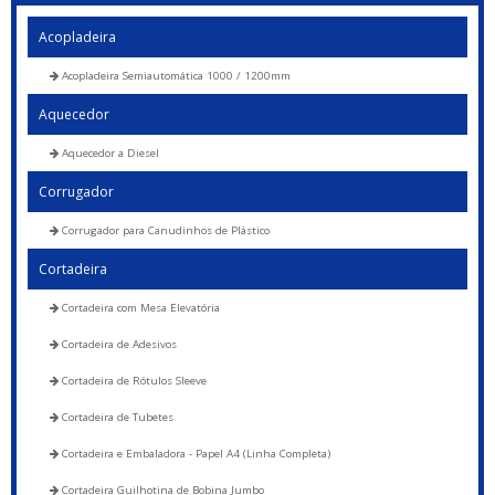
Acopladeira
Acopladeira Semiautomática 1000 / 1200mm
Aquecedor
Aquecedor a Diesel
Corrugador
Corrugador para Canudinhos de Plástico
Cortadeira
Cortadeira com Mesa Elevatória
Cortadeira de Adesivos
Cortadeira de Rótulos Sleeve
Cortadeira de Tubetes
Cortadeira e Embaladora - Papel A4 (Linha Completa)
Cortadeira Guilhotina de Bobina Jumbo