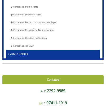
Cortadeira Médio Porte
Cortadeira Pequeno Porte
Cortadeira Portátil para Aparas de Papel
Cortadeira Rotativa de Bobina Jumbo
Cortadeira Rotativa Profissional
Cortadeiras BRASIA
Corte e Soldas
Blocadora - 600 a 1200
Blocadora - Pista Dupla - 600 a 1200
Corte e Solda 1000 para Envelope de Segurança, Sacos de Correios e Sacos
Contatos
para E-commerce
Corte e Solda Fundo - 600 a 1200
2292-9985
11
Corte e Solda Fundo - Pista Dupla - 600 a 1200
97411-1919
11
Corte e Solda Fundo e Lateral 900