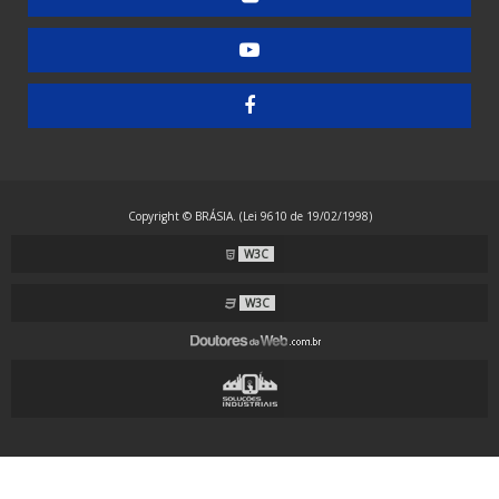
Embaladora de Guardanapos - Automática
Embaladora de Guardanapos - Manual
Embaladora de Guardanapos - Semiautomática
Embaladora de Resma - Grandes Formatos
Embaladora de Resma A4 - Papel Laminado
Embaladora de Resma A4 - Plástico
Copyright © BRÁSIA. (Lei 9610 de 19/02/1998)
Embaladora Envelopadora Stretch
W3C
Embaladora Flow Pack - Grande Porte
Embaladora Flow Pack - Standard
W3C
Embaladora Flow Pack com Alimentação Automática
Embaladora Flow Pack Invertida
Embaladora Flow Pack para Guardanapos
Embaladora Flow Pack para Máscaras com Alças Externas
Embaladora Flow Pack para Máscaras com Alças Internas