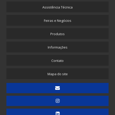
Furador Pneumático
Assistência Técnica
Máquina para Envelope de Papel com Plástico Bolha
Feiras e Negócios
Máquina para Propé Plástico com Elástico
Picotadeira - Corte e Solda para Saquinhos Picotados
Produtos
Picotadeira - Corte e Solda para Saquinhos Picotados para E-commerce
Informações
Picotadeira - Saco Picotado em Rolo
Picotadeira para Sacolinhas Camiseta e Saquinho Fundo Reto
Contato
Embaladora
Mapa do site
Embaladora de Canudinhos - 1 unidade
Embaladora de Canudinhos - Até 200 unidades
Embaladora de Canudinhos Corrugados em Kit Destacável
Embaladora de Copos
Embaladora de Doces