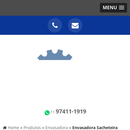
MENU
97411-1919
11
Home
»
Produtos
»
Envasadora
»
Envasadora Sacheteira