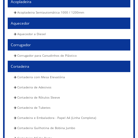
Acopladeira
Acopladeira Semiautomática 1000 / 1200mm
Aquecedor
Aquecedor a Diesel
Corrugador
Corrugador para Canudinhos de Plástico
Cortadeira
Cortadeira com Mesa Elevatória
Cortadeira de Adesivos
Cortadeira de Rótulos Sleeve
Cortadeira de Tubetes
Cortadeira e Embaladora - Papel A4 (Linha Completa)
Cortadeira Guilhotina de Bobina Jumbo