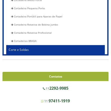
Cortadeira Médio Porte
Cortadeira Pequeno Porte
Cortadeira Portátil para Aparas de Papel
Cortadeira Rotativa de Bobina Jumbo
Cortadeira Rotativa Profissional
Cortadeiras BRASIA
Corte e Soldas
Blocadora - 600 a 1200
Blocadora - Pista Dupla - 600 a 1200
Corte e Solda 1000 para Envelope de Segurança, Sacos de Correios e
Contatos
Sacos para E-commerce
Corte e Solda Fundo - 600 a 1200
2292-9985
11
Corte e Solda Fundo - Pista Dupla - 600 a 1200
97411-1919
11
Corte e Solda Fundo e Lateral 900
Corte e Solda Fundo Estrela - Pista Dupla