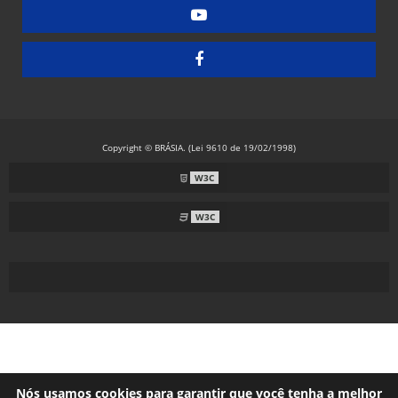
Embaladora de Guardanapos - Manual
Embaladora de Guardanapos - Semiautomática
Embaladora de Resma - Grandes Formatos
Embaladora de Resma A4 - Papel Laminado
Embaladora de Resma A4 - Plástico
Copyright © BRÁSIA. (Lei 9610 de 19/02/1998)
Embaladora Envelopadora Stretch
W3C
Embaladora Flow Pack - Grande Porte
W3C
Embaladora Flow Pack - Standard
Embaladora Flow Pack com Alimentação Automática
Embaladora Flow Pack Invertida
Embaladora Flow Pack para Guardanapos
Embaladora Flow Pack para Máscaras com Alças Externas
Embaladora Flow Pack para Máscaras com Alças Internas
Nós usamos cookies para garantir que você tenha a melhor