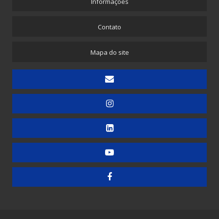
Informações
Picotadeira - Saco Picotado em Rolo
Picotadeira para Sacolinhas Camiseta e Saquinho Fundo Reto
Contato
Embaladora
Mapa do site
Embaladora de Canudinhos - 1 unidade
Embaladora de Canudinhos - Até 200 unidades
Embaladora de Canudinhos Corrugados em Kit Destacável
Embaladora de Copos
Embaladora de Doces
Embaladora de Guardanapos - Automática
Embaladora de Guardanapos - Manual
Embaladora de Guardanapos - Semiautomática
Embaladora de Resma - Grandes Formatos
Embaladora de Resma A4 - Papel Laminado
Embaladora de Resma A4 - Plástico