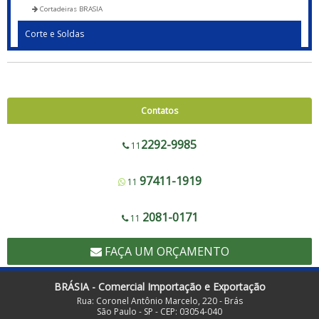
Cortadeiras BRASIA
Corte e Soldas
Blocadora - 600 a 1200
Blocadora - Pista Dupla - 600 a 1200
Corte e Solda 1000 para Envelope de Segurança, Sacos de Correios e Sacos
Contatos
para E-commerce
Corte e Solda Fundo - 600 a 1200
2292-9985
11
Corte e Solda Fundo - Pista Dupla - 600 a 1200
97411-1919
11
Corte e Solda Fundo e Lateral 900
Corte e Solda Fundo Estrela - Pista Dupla
2081-0171
11
Corte e Solda Fundo Estrela - Pista Simples
FAÇA UM ORÇAMENTO
Corte e Solda Lateral 1000
Corte e Solda Lateral 500
BRÁSIA - Comercial Importação e Exportação
Rua: Coronel Antônio Marcelo, 220 - Brás
Corte e Solda para Redinha de Frutas
São Paulo - SP - CEP: 03054-040