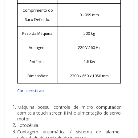
Comprimento do
0 - 999 mm
Saco Definido:
Peso da Máquina:
500 kg
Voltagem:
220 V / 60 Hz
Potência:
1.8 Kw
Dimensões:
2200 x 850 x 1050 mm
Características:
Máquina possui controle de micro computador
com tela touch screen IHM e alimentação de servo
motor
Fotocélula
Contagem automática / sistema de alarme,
velocidade de controle do inversor