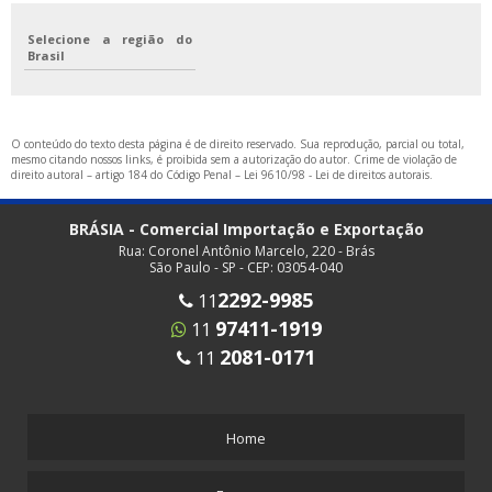
Selecione a região do
Brasil
O conteúdo do texto desta página é de direito reservado. Sua reprodução, parcial ou total,
mesmo citando nossos links, é proibida sem a autorização do autor. Crime de violação de
direito autoral – artigo 184 do Código Penal –
Lei 9610/98 - Lei de direitos autorais
.
BRÁSIA - Comercial Importação e Exportação
Rua: Coronel Antônio Marcelo, 220 - Brás
São Paulo - SP - CEP: 03054-040
2292-9985
11
97411-1919
11
2081-0171
11
Home