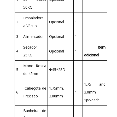
50KG
Embaladora
2
Opcional
1
a Vácuo
3
Alimentador
Opcional
1
Secador
Item
4
Opcional
1
25KG
adicional
Mono Rosca
5
Φ45*28D
1
de 45mm
1.75 and
Cabeçote de
1.75mm,
6
1
3.0mm
Precisão
3.00mm
1pc/each
Banheira de