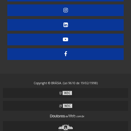
Embaladora de Copos
Embaladora de Doces
Embaladora de Guardanapos - Automática
Embaladora de Guardanapos - Manual
Embaladora de Guardanapos - Semiautomática
Embaladora de Resma - Grandes Formatos
Embaladora de Resma A4 - Papel Laminado
Embaladora de Resma A4 - Plástico
Copyright © BRÁSIA. (Lei 9610 de 19/02/1998)
Embaladora Envelopadora Stretch
W3C
Embaladora Flow Pack - Grande Porte
Embaladora Flow Pack - Standard
W3C
Embaladora Flow Pack com Alimentação Automática
Embaladora Flow Pack Invertida