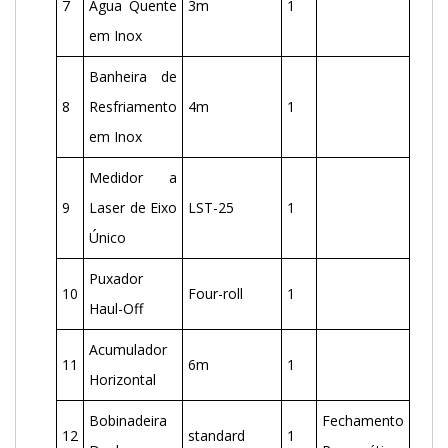
7
Água Quente
3m
1
em Inox
Banheira de
8
Resfriamento
4m
1
em Inox
Medidor a
9
Laser de Eixo
LST-25
1
Único
Puxador
10
Four-roll
1
Haul-Off
Acumulador
11
6m
1
Horizontal
Bobinadeira
Fechamento
12
standard
1