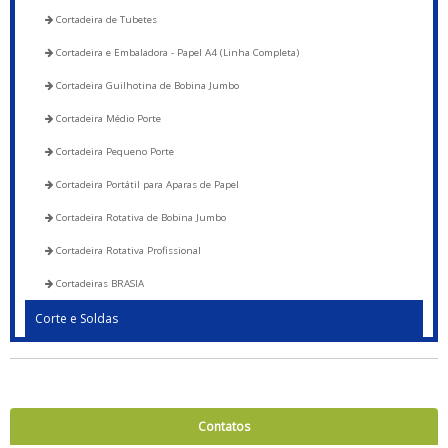
Cortadeira de Tubetes
Cortadeira e Embaladora - Papel A4 (Linha Completa)
Cortadeira Guilhotina de Bobina Jumbo
Cortadeira Médio Porte
Cortadeira Pequeno Porte
Cortadeira Portátil para Aparas de Papel
Cortadeira Rotativa de Bobina Jumbo
Cortadeira Rotativa Profissional
Cortadeiras BRASIA
Corte e Soldas
Blocadora - 600 a 1200
Blocadora - Pista Dupla - 600 a 1200
Corte e Solda 1000 para Envelope de Segurança, Sacos de Correios e Sacos
Contatos
para E-commerce