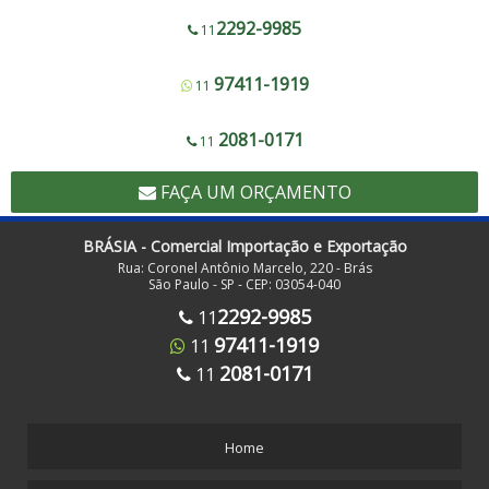
Corte e Solda Fundo - 600 a 1200
2292-9985
11
Corte e Solda Fundo - Pista Dupla - 600 a 1200
97411-1919
11
Corte e Solda Fundo e Lateral 900
Corte e Solda Fundo Estrela - Pista Dupla
2081-0171
11
Corte e Solda Fundo Estrela - Pista Simples
FAÇA UM ORÇAMENTO
Corte e Solda Lateral 1000
Corte e Solda Lateral 500
BRÁSIA - Comercial Importação e Exportação
Rua: Coronel Antônio Marcelo, 220 - Brás
Corte e Solda para Redinha de Frutas
São Paulo - SP - CEP: 03054-040
Corte e Solda para Sacos com Zip Lock
2292-9985
11
97411-1919
11
Corte e Solda para Sacos de Lixo Hospitalar Hamper com Alça - Em Rolo
Destacável
2081-0171
11
Corte e Solda para Sacos de Lixo Hospitalar Hamper com Alça - Folha a Folha
Corte e Solda Plástico Bolha 800
Home
Corte e Solda Trapezoidal