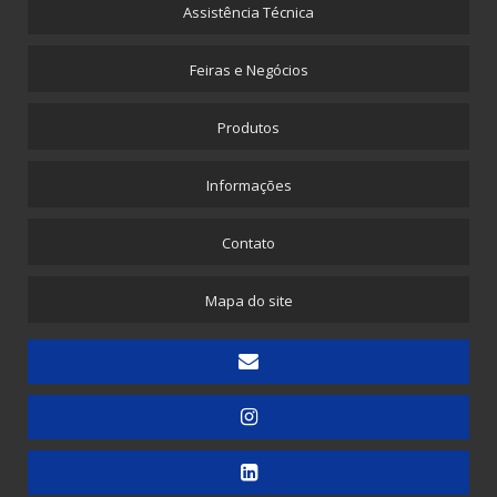
Furador Pneumático
Assistência Técnica
Máquina para Envelope de Papel com Plástico Bolha
Feiras e Negócios
Máquina para Propé Plástico com Elástico
Picotadeira - Corte e Solda para Saquinhos Picotados
Produtos
Picotadeira - Corte e Solda para Saquinhos Picotados para E-commerce
Informações
Picotadeira - Saco Picotado em Rolo
Picotadeira para Sacolinhas Camiseta e Saquinho Fundo Reto
Contato
Embaladora
Mapa do site
Embaladora de Canudinhos - 1 unidade
Embaladora de Canudinhos - Até 200 unidades
Embaladora de Canudinhos Corrugados em Kit Destacável
Embaladora de Copos
Embaladora de Doces
Embaladora de Guardanapos - Automática