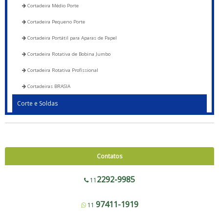
Cortadeira Médio Porte
Cortadeira Pequeno Porte
Cortadeira Portátil para Aparas de Papel
Cortadeira Rotativa de Bobina Jumbo
Cortadeira Rotativa Profissional
Cortadeiras BRASIA
Corte e Soldas
Blocadora - 600 a 1200
Blocadora - Pista Dupla - 600 a 1200
Corte e Solda 1000 para Envelope de Segurança, Sacos de Correios e Sacos
Contatos
para E-commerce
Corte e Solda Fundo - 600 a 1200
2292-9985
11
Corte e Solda Fundo - Pista Dupla - 600 a 1200
97411-1919
11
Corte e Solda Fundo e Lateral 900