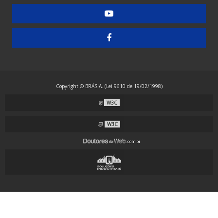
Embaladora de Guardanapos - Manual
Embaladora de Guardanapos - Semiautomática
Embaladora de Resma - Grandes Formatos
Embaladora de Resma A4 - Papel Laminado
Embaladora de Resma A4 - Plástico
Copyright © BRÁSIA. (Lei 9610 de 19/02/1998)
Embaladora Envelopadora Stretch
W3C
Embaladora Flow Pack - Grande Porte
Embaladora Flow Pack - Standard
W3C
Embaladora Flow Pack com Alimentação Automática
Embaladora Flow Pack Invertida
Embaladora Flow Pack para Guardanapos
Embaladora Flow Pack para Máscaras com Alças Externas
Embaladora Flow Pack para Máscaras com Alças Internas