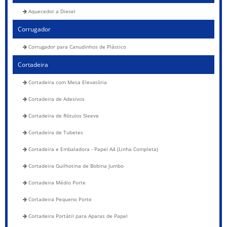
Aquecedor a Diesel
Corrugador
Corrugador para Canudinhos de Plástico
Cortadeira
Cortadeira com Mesa Elevatória
Cortadeira de Adesivos
Cortadeira de Rótulos Sleeve
Cortadeira de Tubetes
Cortadeira e Embaladora - Papel A4 (Linha Completa)
Cortadeira Guilhotina de Bobina Jumbo
Cortadeira Médio Porte
Cortadeira Pequeno Porte
Cortadeira Portátil para Aparas de Papel