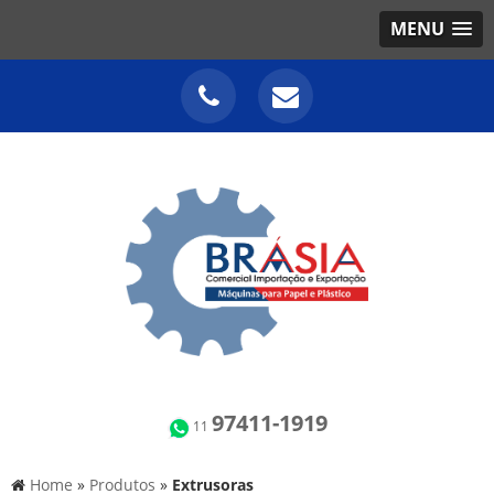
MENU
97411-1919
11
Home
»
Produtos
»
Extrusoras