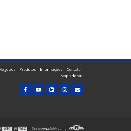
Hospitalar Hamper com Alça - Folha a Folha
Corte e Solda Plástico Bolha 800
Corte e Solda Trapezoidal
Corte e Solda, Sacoleira e Picotadeira 3
em 1
Corte e Soldas BRASIA
Corte e Soldas para Descartaveis BRASIA
Furador Pneumático
 Negócios
Produtos
Informações
Contato
Máquina para Envelope de Papel com
Mapa do site
Plástico Bolha
Máquina para Propé Plástico com
Elástico
Picotadeira - Corte e Solda para
Saquinhos Picotados
Picotadeira - Corte e Solda para
Saquinhos Picotados para E-commerce
Picotadeira - Saco Picotado em Rolo
W3C
W3C